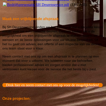
Bedrijfspresentatie SH Deurenservice.pdf
(33.05MB)
Maak een vrijblijvende afspraak
Bij SH Deurenservice vinden we het belangrijk dat u de juiste keuze
maakt voor uw automatische deuren. Daarom bieden we u de
mogelijkheid om een vrijblijvende afspraak te maken, waarin we uw
wensen en de beste oplossingen voor uw situatie bespreken. Of
het nu gaat om advies, een offerte of een inspectie van uw deuren,
ons team staat voor u klaar.
Neem contact met ons op om een afspraak in te plannen op een
moment dat voor u uitkomt. We luisteren naar uw behoeften,
bieden professioneel advies en zorgen ervoor dat u met
vertrouwen kunt kiezen voor de service die het beste bij u past.
Druk hier en neem contact met ons op voor de mogelijkheden!
Onze projecten: