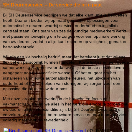
SH Deurenservice – De service die bij u past
Bij SH Deurenservice begrijpen we dat elke klant unieke behoeften
heeft. Daarom bieden wij op maat gemaakte oplossingen voor
automatische deuren, waarbij service, onderhoud en installatie
centraal staan. Ons team van zes deskundige medewerkers werkt
met passie en toewijding om te zorgen voor een optimale werking
van uw deuren, zodat u altijd kunt rekenen op veiligheid, gemak en
betrouwbaarheid.
Wij zijn een kleinschalig bedrijf, maar dat betekent juist dat wij snel,
flexibel en persoonlijk kunnen handelen. Korte lijntjes en een goede
samenwerking zorgen ervoor dat we altijd de beste service leveren,
aangepast aan uw specifieke wensen. Of het nu gaat om het
installeren van nieuwe automatische deuren, het uitvoeren van
onderhoud of het verhelpen van storingen, wij zorgen voor een
oplossing die bij u en uw deur past.
Met onze jarenlange ervaring in de branche en focus op
vakmanschap, stellen we alles in het werk om ervoor te zorgen dat
uw deuren altijd in topconditie zijn. Bij SH Deurenservice bent u
verzekerd van kwaliteit, betrouwbare service en een team dat zich
volledig inzet voor uw tevredenheid.
Bedrijfspresentatie SH Deurenservice.pdf
(33.05MB)