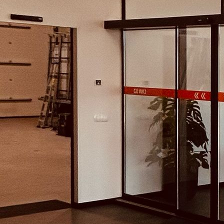
2fcf96f2-9d26-4d6d-8eea-cad32816e0b1