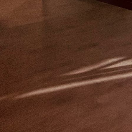
494077592_1213023354166356_3855968368124636238_n