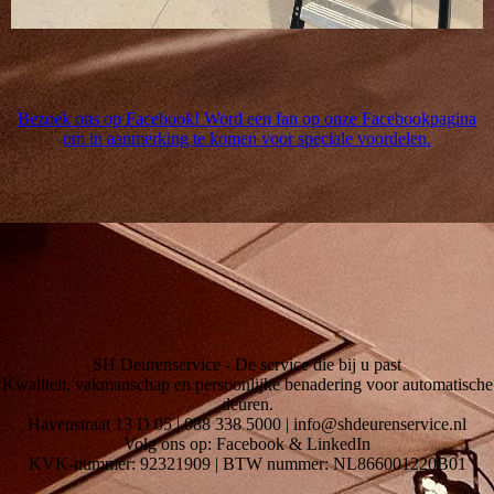
Bezoek ons op Facebook! Word een fan op onze Facebookpagina
om in aanmerking te komen voor speciale voordelen.
SH Deurenservice - De service die bij u past
Kwaliteit, vakmanschap en persoonlijke benadering voor automatische
deuren.
Havenstraat 13 D 05 | 088 338 5000 | info@shdeurenservice.nl
Volg ons op: Facebook & LinkedIn
KVK-nummer: 92321909 | BTW nummer: NL866001220B01